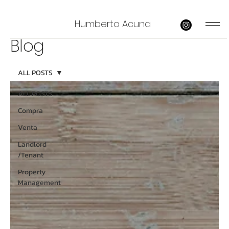
Humberto Acuna
Blog
ALL POSTS
ALL POSTS
Compra
Venta
Landlord
/Tenant
Property
Management