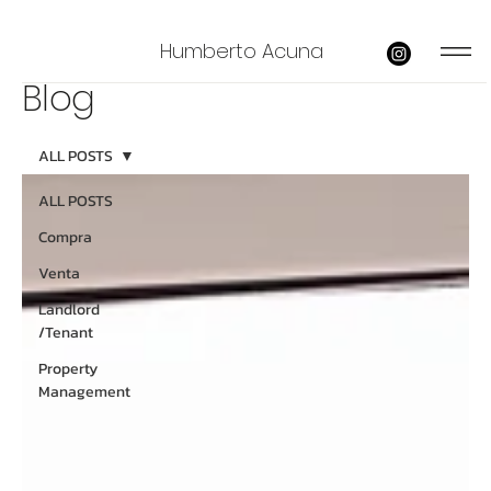
Humberto Acuna
Blog
ALL POSTS
ALL POSTS
Compra
Venta
Landlord
/Tenant
Property
Management