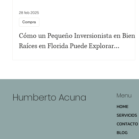
28 feb 2025
Compra
Cómo un Pequeño Inversionista en Biene
Raíces en Florida Puede Explorar
Opciones de Visa para Residencia Legal e
EE.UU.
Humberto Acuna
Menu
HOME
SERVICIOS
CONTACTO
BLOG