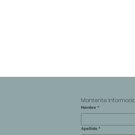
s
n
Mantente Informad
Nombre
*
Apellido
*