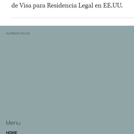
Cómo un Pequeño Inversionista en Bienes
Raíces en Florida Puede Explorar Opciones
de Visa para Residencia Legal en EE.UU.
Humberto Acuna