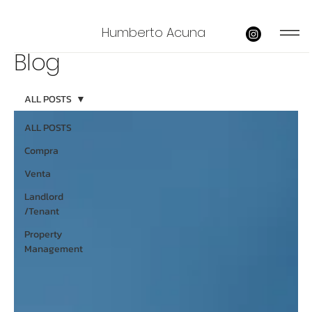
Humberto Acuna
Blog
ALL POSTS
ALL POSTS
Compra
Venta
Landlord
/Tenant
Property
Management