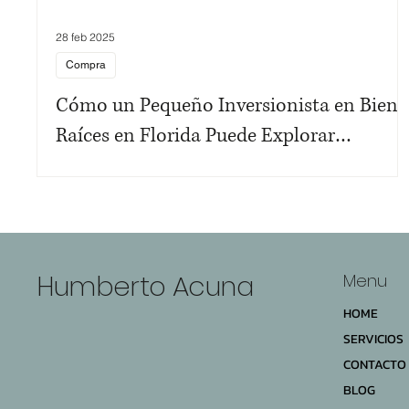
28 feb 2025
Compra
Cómo un Pequeño Inversionista en Biene
Raíces en Florida Puede Explorar
Opciones de Visa para Residencia Legal e
EE.UU.
Humberto Acuna
Menu
HOME
SERVICIOS
CONTACTO
BLOG