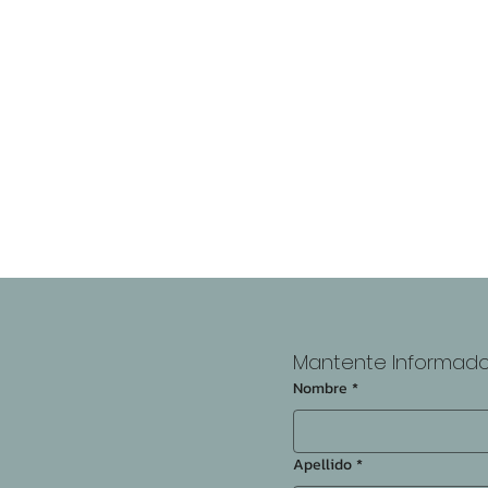
s
n
Mantente Informad
Nombre
*
Apellido
*