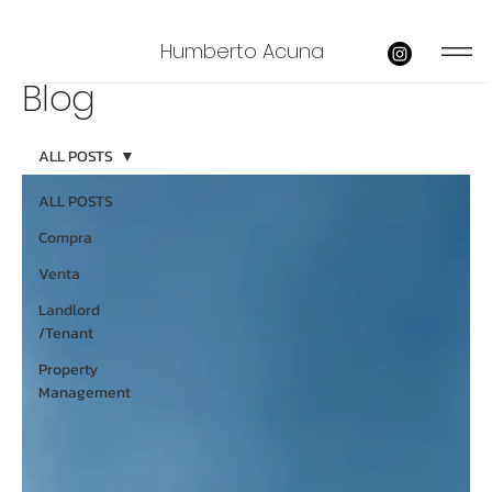
Humberto Acuna
Blog
ALL POSTS
ALL POSTS
Compra
Venta
Landlord
/Tenant
Property
Management