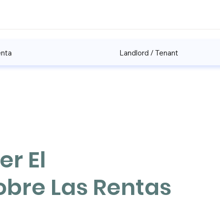
enta
Landlord / Tenant
r El
Sobre Las Rentas