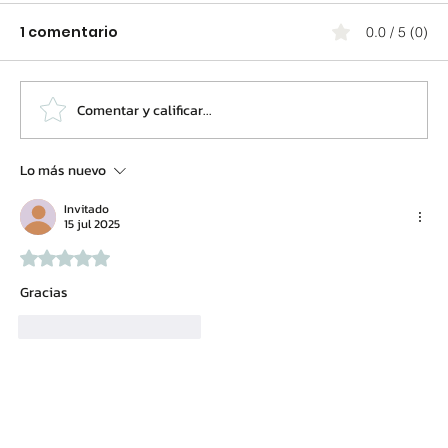
1 comentario
0.0 / 5 (0)
Comentar y calificar...
Lo más nuevo
Condos en Florida, Un Mercado en
Invitado
Transformación, No en Crisis
15 jul 2025
Obtuvo 5 de 5 estrellas.
Gracias
Me gusta
Reaccionar